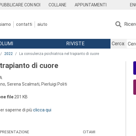
EN
PUBBLICARE CON NOI
COLLANE
APPUNTAMENTI
Ricer
 siamo
contatti
aiuto
OLUMI
RIVISTE
Cerca:
2022
La consulenza psichiatrica nel trapianto di cuore
trapianto di cuore
A
o, Serena Scalmati, Pierluigi Politi
ne file
201 KB
 per saperne di più
clicca qui
PRESENTAZIONE
CITAMI