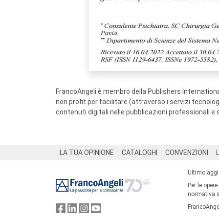
FrancoAngeli è membro della Publishers International
non profit per facilitare (attraverso i servizi tecnol
contenuti digitali nelle pubblicazioni professionali e 
Footer
LA TUA OPINIONE
CATALOGHI
CONVENZIONI
Ultimo agg
Per le opere
normativa su
FrancoAngel