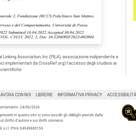
 Linking Association, Inc (PILA), associazione indipendente e
ogici implementati da CrossRef.org) l’accesso degli studiosi ai
scientifiche.
LAVORA CON NOI
LIBRERIE
INFORMATIVA PRIVACY
ACCESSIBILIT
iornamento: 24/06/2026
 presenti in questo sito si sono assolti gli obblighi previsti dalla
l diritto d'autore e sui diritti connessi.
i s.r.l. P.IVA 04949880159