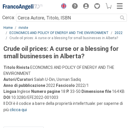
Menu
Cerca:
Main content
Home
riviste
ECONOMICS AND POLICY OF ENERGY AND THE ENVIRONMENT
2022
Crude oil prices: A curse or a blessing for small businesses in Alberta?
Crude oil prices: A curse or a blessing for
small businesses in Alberta?
Titolo Rivista
ECONOMICS AND POLICY OF ENERGY AND THE
ENVIRONMENT
Autori/Curatori
Salah U-Din, Usman Sadiq
Anno di pubblicazione
2022
Fascicolo
2022/1
Lingua
Inglese
Numero pagine
18
P.
33-50
Dimensione file
164 KB
DOI
10.3280/EFE2022-001003
Il DOI è il codice a barre della proprietà intellettuale: per saperne di
più
clicca qui