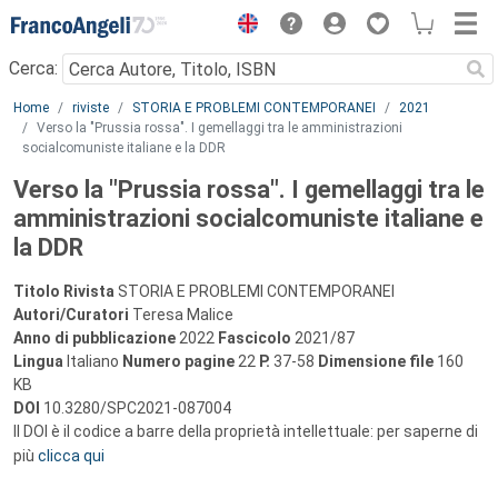
Menu
Cerca:
Main content
Home
riviste
STORIA E PROBLEMI CONTEMPORANEI
2021
Verso la "Prussia rossa". I gemellaggi tra le amministrazioni
socialcomuniste italiane e la DDR
Verso la "Prussia rossa". I gemellaggi tra le
amministrazioni socialcomuniste italiane e
la DDR
Titolo Rivista
STORIA E PROBLEMI CONTEMPORANEI
Autori/Curatori
Teresa Malice
Anno di pubblicazione
2022
Fascicolo
2021/87
Lingua
Italiano
Numero pagine
22
P.
37-58
Dimensione file
160
KB
DOI
10.3280/SPC2021-087004
Il DOI è il codice a barre della proprietà intellettuale: per saperne di
più
clicca qui