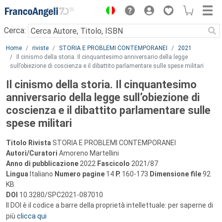
Menu
Cerca:
Main content
Home
riviste
STORIA E PROBLEMI CONTEMPORANEI
2021
Il cinismo della storia. Il cinquantesimo anniversario della legge
sull’obiezione di coscienza e il dibattito parlamentare sulle spese militari
Il cinismo della storia. Il cinquantesimo
anniversario della legge sull’obiezione di
coscienza e il dibattito parlamentare sulle
spese militari
Titolo Rivista
STORIA E PROBLEMI CONTEMPORANEI
Autori/Curatori
Amoreno Martellini
Anno di pubblicazione
2022
Fascicolo
2021/87
Lingua
Italiano
Numero pagine
14
P.
160-173
Dimensione file
92
KB
DOI
10.3280/SPC2021-087010
Il DOI è il codice a barre della proprietà intellettuale: per saperne di
più
clicca qui