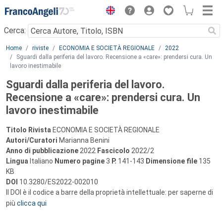
Menu
Cerca:
Main content
Home
riviste
ECONOMIA E SOCIETÀ REGIONALE
2022
Sguardi dalla periferia del lavoro. Recensione a «care»: prendersi cura. Un
lavoro inestimabile
Sguardi dalla periferia del lavoro.
Recensione a «care»: prendersi cura. Un
lavoro inestimabile
Titolo Rivista
ECONOMIA E SOCIETÀ REGIONALE
Autori/Curatori
Marianna Benini
Anno di pubblicazione
2022
Fascicolo
2022/2
Lingua
Italiano
Numero pagine
3
P.
141-143
Dimensione file
135
KB
DOI
10.3280/ES2022-002010
Il DOI è il codice a barre della proprietà intellettuale: per saperne di
più
clicca qui