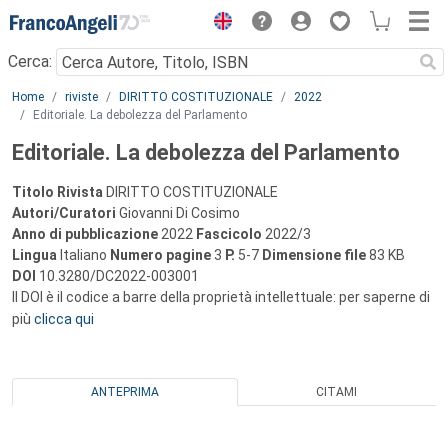
Menu
Cerca:
Main content
Home
riviste
DIRITTO COSTITUZIONALE
2022
Editoriale. La debolezza del Parlamento
Editoriale. La debolezza del Parlamento
Titolo Rivista
DIRITTO COSTITUZIONALE
Autori/Curatori
Giovanni Di Cosimo
Anno di pubblicazione
2022
Fascicolo
2022/3
Lingua
Italiano
Numero pagine
3
P.
5-7
Dimensione file
83 KB
DOI
10.3280/DC2022-003001
Il DOI è il codice a barre della proprietà intellettuale: per saperne di
più
clicca qui
ANTEPRIMA
CITAMI