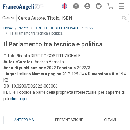
Menu
Cerca:
Main content
Home
riviste
DIRITTO COSTITUZIONALE
2022
Il Parlamento tra tecnica e politica
Il Parlamento tra tecnica e politica
Titolo Rivista
DIRITTO COSTITUZIONALE
Autori/Curatori
Andrea Vernata
Anno di pubblicazione
2022
Fascicolo
2022/3
Lingua
Italiano
Numero pagine
20
P.
125-144
Dimensione file
194
KB
DOI
10.3280/DC2022-003006
Il DOI è il codice a barre della proprietà intellettuale: per saperne di
più
clicca qui
ANTEPRIMA
PRESENTAZIONE
CITAMI