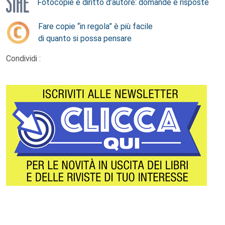
Fotocopie e diritto d’autore: domande e risposte
Fare copie “in regola” è più facile
di quanto si possa pensare
Condividi :
Footer