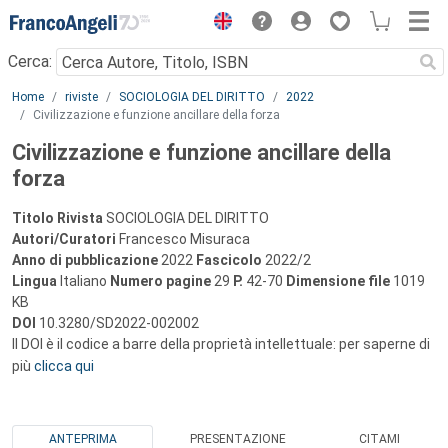
Menu
Cerca:
Main content
Home
riviste
SOCIOLOGIA DEL DIRITTO
2022
Civilizzazione e funzione ancillare della forza
Civilizzazione e funzione ancillare della
forza
Titolo Rivista
SOCIOLOGIA DEL DIRITTO
Autori/Curatori
Francesco Misuraca
Anno di pubblicazione
2022
Fascicolo
2022/2
Lingua
Italiano
Numero pagine
29
P.
42-70
Dimensione file
1019
KB
DOI
10.3280/SD2022-002002
Il DOI è il codice a barre della proprietà intellettuale: per saperne di
più
clicca qui
ANTEPRIMA
PRESENTAZIONE
CITAMI