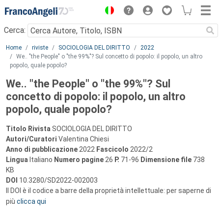
Menu
Cerca:
Main content
Home
riviste
SOCIOLOGIA DEL DIRITTO
2022
We.. "the People" o "the 99%"? Sul concetto di popolo: il popolo, un altro
popolo, quale popolo?
We.. "the People" o "the 99%"? Sul
concetto di popolo: il popolo, un altro
popolo, quale popolo?
Titolo Rivista
SOCIOLOGIA DEL DIRITTO
Autori/Curatori
Valentina Chiesi
Anno di pubblicazione
2022
Fascicolo
2022/2
Lingua
Italiano
Numero pagine
26
P.
71-96
Dimensione file
738
KB
DOI
10.3280/SD2022-002003
Il DOI è il codice a barre della proprietà intellettuale: per saperne di
più
clicca qui