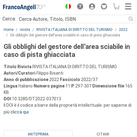
Menu
Cerca:
Main content
Home
riviste
RIVISTA ITALIANA DI DIRITTO DEL TURISMO
2022
Gli obblighi del gestore dell’area sciabile in caso di pista ghiacciata
Gli obblighi del gestore dell’area sciabile in
caso di pista ghiacciata
Titolo Rivista
RIVISTA ITALIANA DI DIRITTO DEL TURISMO
Autori/Curatori
Filippo Bisanti
Anno di pubblicazione
2022
Fascicolo
2022/37
Lingua
Italiano
Numero pagine
11
P.
297-307
Dimensione file
165
KB
DOI
10.3280/DT2022-037013
Il DOI è il codice a barre della proprietà intellettuale: per saperne di
più
clicca qui
ANTEPRIMA
CITAMI