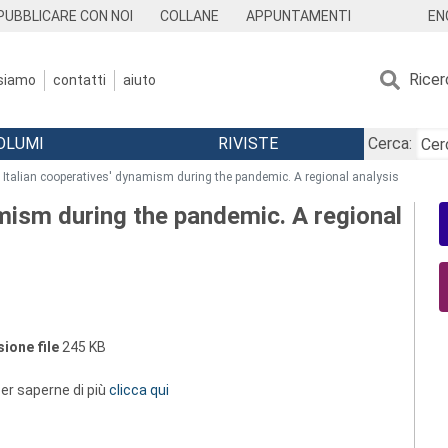
EN
PUBBLICARE CON NOI
COLLANE
APPUNTAMENTI
Ricer
 siamo
contatti
aiuto
OLUMI
RIVISTE
Cerca:
 Italian cooperatives' dynamism during the pandemic. A regional analysis
amism during the pandemic. A regional
ione file
245 KB
 per saperne di più
clicca qui