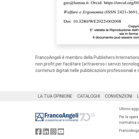
FrancoAngeli è membro della Publishers International
non profit per facilitare (attraverso i servizi tecnol
contenuti digitali nelle pubblicazioni professionali e 
Footer
LA TUA OPINIONE
CATALOGHI
CONVENZIONI
Ultimo agg
Per le opere
normativa su
FrancoAngel