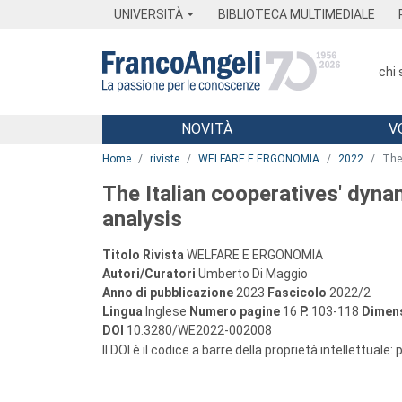
Menu
Main content
Footer
Menu
UNIVERSITÀ
BIBLIOTECA MULTIMEDIALE
chi
NOVITÀ
V
Main content
Home
riviste
WELFARE E ERGONOMIA
2022
The
The Italian cooperatives' dyn
analysis
Titolo Rivista
WELFARE E ERGONOMIA
Autori/Curatori
Umberto Di Maggio
Anno di pubblicazione
2023
Fascicolo
2022/2
Lingua
Inglese
Numero pagine
16
P.
103-118
Dimens
DOI
10.3280/WE2022-002008
Il DOI è il codice a barre della proprietà intellettuale: