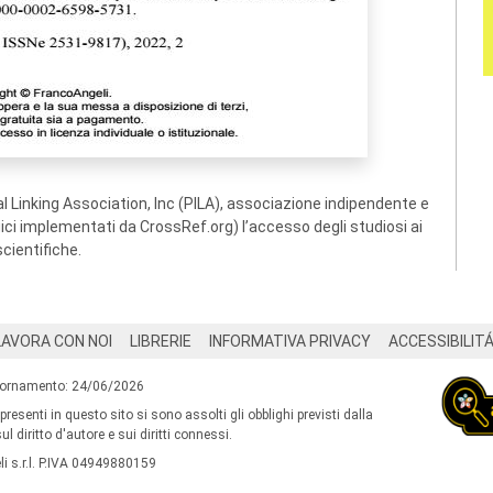
 Linking Association, Inc (PILA), associazione indipendente e
ogici implementati da CrossRef.org) l’accesso degli studiosi ai
scientifiche.
LAVORA CON NOI
LIBRERIE
INFORMATIVA PRIVACY
ACCESSIBILIT
iornamento: 24/06/2026
 presenti in questo sito si sono assolti gli obblighi previsti dalla
l diritto d'autore e sui diritti connessi.
i s.r.l. P.IVA 04949880159