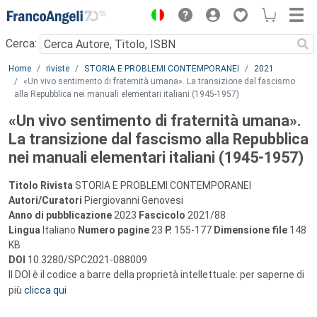
Menu
Cerca:
Main content
Home
riviste
STORIA E PROBLEMI CONTEMPORANEI
2021
«Un vivo sentimento di fraternità umana». La transizione dal fascismo
alla Repubblica nei manuali elementari italiani (1945-1957)
«Un vivo sentimento di fraternità umana».
La transizione dal fascismo alla Repubblica
nei manuali elementari italiani (1945-1957)
Titolo Rivista
STORIA E PROBLEMI CONTEMPORANEI
Autori/Curatori
Piergiovanni Genovesi
Anno di pubblicazione
2023
Fascicolo
2021/88
Lingua
Italiano
Numero pagine
23
P.
155-177
Dimensione file
148
KB
DOI
10.3280/SPC2021-088009
Il DOI è il codice a barre della proprietà intellettuale: per saperne di
più
clicca qui