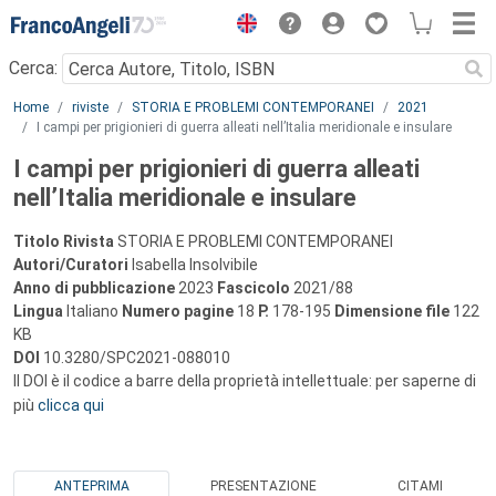
Menu
Cerca:
Main content
Home
riviste
STORIA E PROBLEMI CONTEMPORANEI
2021
I campi per prigionieri di guerra alleati nell’Italia meridionale e insulare
I campi per prigionieri di guerra alleati
nell’Italia meridionale e insulare
Titolo Rivista
STORIA E PROBLEMI CONTEMPORANEI
Autori/Curatori
Isabella Insolvibile
Anno di pubblicazione
2023
Fascicolo
2021/88
Lingua
Italiano
Numero pagine
18
P.
178-195
Dimensione file
122
KB
DOI
10.3280/SPC2021-088010
Il DOI è il codice a barre della proprietà intellettuale: per saperne di
più
clicca qui
ANTEPRIMA
PRESENTAZIONE
CITAMI