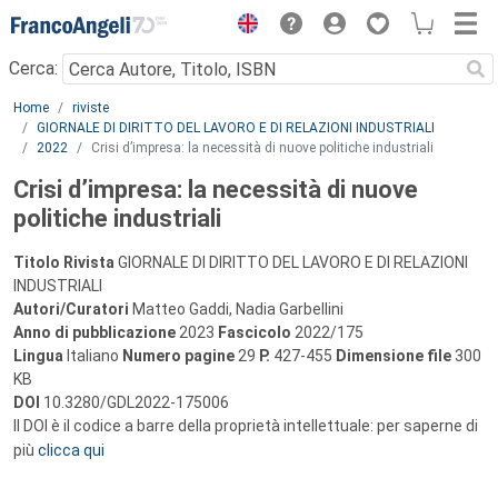
Menu
Cerca:
Main content
Home
riviste
GIORNALE DI DIRITTO DEL LAVORO E DI RELAZIONI INDUSTRIALI
2022
Crisi d’impresa: la necessità di nuove politiche industriali
Crisi d’impresa: la necessità di nuove
politiche industriali
Titolo Rivista
GIORNALE DI DIRITTO DEL LAVORO E DI RELAZIONI
INDUSTRIALI
Autori/Curatori
Matteo Gaddi, Nadia Garbellini
Anno di pubblicazione
2023
Fascicolo
2022/175
Lingua
Italiano
Numero pagine
29
P.
427-455
Dimensione file
300
KB
DOI
10.3280/GDL2022-175006
Il DOI è il codice a barre della proprietà intellettuale: per saperne di
più
clicca qui