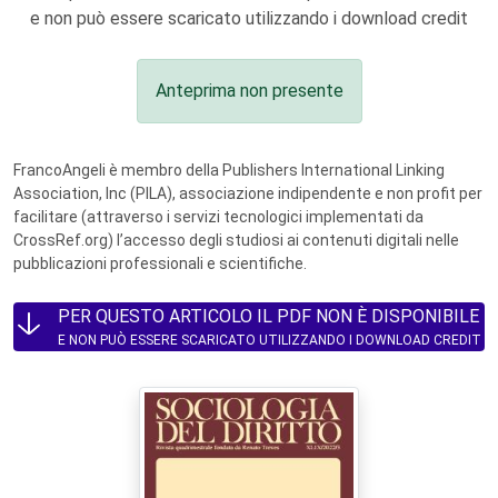
e non può essere scaricato utilizzando i download credit
Anteprima non presente
FrancoAngeli è membro della Publishers International Linking
Association, Inc (PILA), associazione indipendente e non profit per
facilitare (attraverso i servizi tecnologici implementati da
CrossRef.org) l’accesso degli studiosi ai contenuti digitali nelle
pubblicazioni professionali e scientifiche.
PER QUESTO ARTICOLO IL PDF NON È DISPONIBILE
E NON PUÒ ESSERE SCARICATO UTILIZZANDO I DOWNLOAD CREDIT