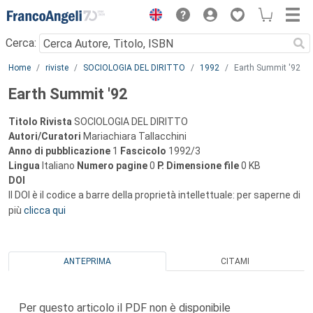
Menu
Cerca:
Main content
Home
riviste
SOCIOLOGIA DEL DIRITTO
1992
Earth Summit '92
Earth Summit '92
Titolo Rivista
SOCIOLOGIA DEL DIRITTO
Autori/Curatori
Mariachiara Tallacchini
Anno di pubblicazione
1
Fascicolo
1992/3
Lingua
Italiano
Numero pagine
0
P.
Dimensione file
0 KB
DOI
Il DOI è il codice a barre della proprietà intellettuale: per saperne di
più
clicca qui
ANTEPRIMA
CITAMI
Per questo articolo il PDF non è disponibile