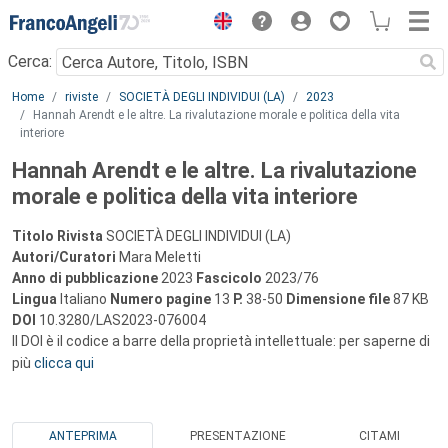
Menu
Cerca:
Main content
Home
riviste
SOCIETÀ DEGLI INDIVIDUI (LA)
2023
Hannah Arendt e le altre. La rivalutazione morale e politica della vita
interiore
Hannah Arendt e le altre. La rivalutazione
morale e politica della vita interiore
Titolo Rivista
SOCIETÀ DEGLI INDIVIDUI (LA)
Autori/Curatori
Mara Meletti
Anno di pubblicazione
2023
Fascicolo
2023/76
Lingua
Italiano
Numero pagine
13
P.
38-50
Dimensione file
87 KB
DOI
10.3280/LAS2023-076004
Il DOI è il codice a barre della proprietà intellettuale: per saperne di
più
clicca qui
ANTEPRIMA
PRESENTAZIONE
CITAMI