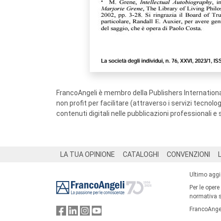
FrancoAngeli è membro della Publishers International
non profit per facilitare (attraverso i servizi tecnol
contenuti digitali nelle pubblicazioni professionali e 
Footer
LA TUA OPINIONE
CATALOGHI
CONVENZIONI
Ultimo agg
Per le opere
normativa su
FrancoAngel