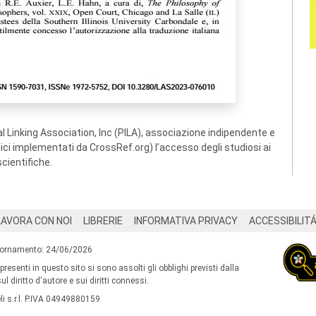
 Linking Association, Inc (PILA), associazione indipendente e
ogici implementati da CrossRef.org) l’accesso degli studiosi ai
scientifiche.
LAVORA CON NOI
LIBRERIE
INFORMATIVA PRIVACY
ACCESSIBILIT
iornamento: 24/06/2026
 presenti in questo sito si sono assolti gli obblighi previsti dalla
l diritto d'autore e sui diritti connessi.
i s.r.l. P.IVA 04949880159