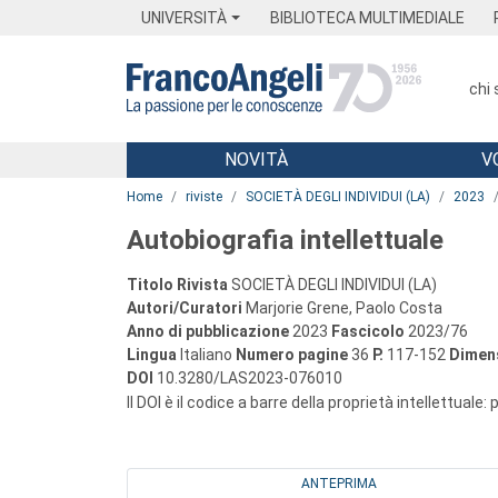
Menu
Main content
Footer
Menu
UNIVERSITÀ
BIBLIOTECA MULTIMEDIALE
chi
NOVITÀ
V
Main content
Home
riviste
SOCIETÀ DEGLI INDIVIDUI (LA)
2023
Autobiografia intellettuale
Titolo Rivista
SOCIETÀ DEGLI INDIVIDUI (LA)
Autori/Curatori
Marjorie Grene, Paolo Costa
Anno di pubblicazione
2023
Fascicolo
2023/76
Lingua
Italiano
Numero pagine
36
P.
117-152
Dimens
DOI
10.3280/LAS2023-076010
Il DOI è il codice a barre della proprietà intellettuale:
ANTEPRIMA