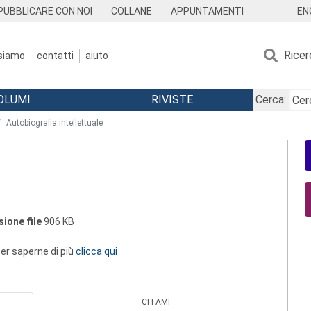
EN
PUBBLICARE CON NOI
COLLANE
APPUNTAMENTI
Ricer
 siamo
contatti
aiuto
OLUMI
RIVISTE
Cerca:
Autobiografia intellettuale
ione file
906 KB
 per saperne di più
clicca qui
CITAMI