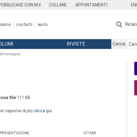
EN
PUBBLICARE CON NOI
COLLANE
APPUNTAMENTI
Ricer
 siamo
contatti
aiuto
OLUMI
RIVISTE
Cerca:
ell’immagine
one file
111 KB
 per saperne di più
clicca qui
PRESENTAZIONE
CITAMI