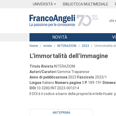
Menu
Main content
Footer
Menu
UNIVERSITÀ
BIBLIOTECA MULTIMEDIALE
chi
NOVITÀ
V
Main content
Home
riviste
INTERAZIONI
2023
L’immortalità d
L’immortalità dell’immagine
Titolo Rivista
INTERAZIONI
Autori/Curatori
Gemma Trapanese
Anno di pubblicazione
2023
Fascicolo
2023/1
Lingua
Italiano
Numero pagine
3
P.
189-191
Dimensi
DOI
10.3280/INT2023-001014
Il DOI è il codice a barre della proprietà intellettuale:
ANTEPRIMA