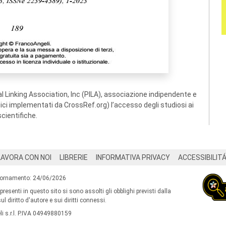
 Linking Association, Inc (PILA), associazione indipendente e
ogici implementati da CrossRef.org) l’accesso degli studiosi ai
scientifiche.
LAVORA CON NOI
LIBRERIE
INFORMATIVA PRIVACY
ACCESSIBILIT
iornamento: 24/06/2026
 presenti in questo sito si sono assolti gli obblighi previsti dalla
l diritto d'autore e sui diritti connessi.
i s.r.l. P.IVA 04949880159