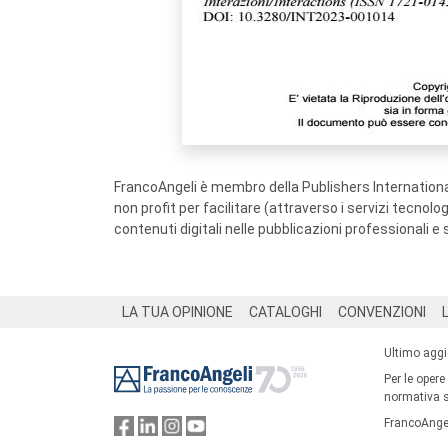
FrancoAngeli è membro della Publishers International
non profit per facilitare (attraverso i servizi tecnol
contenuti digitali nelle pubblicazioni professionali e 
Footer
LA TUA OPINIONE
CATALOGHI
CONVENZIONI
Ultimo agg
Per le opere
normativa su
FrancoAngel