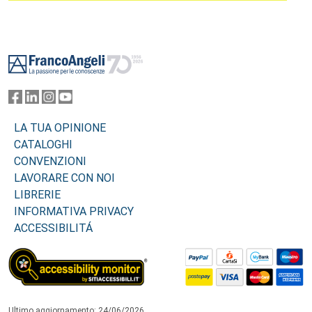
Footer
LA TUA OPINIONE
CATALOGHI
CONVENZIONI
LAVORARE CON NOI
LIBRERIE
INFORMATIVA PRIVACY
ACCESSIBILITÁ
Ultimo aggiornamento: 24/06/2026