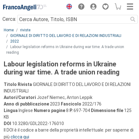
Menu
Cerca:
Main content
Home
riviste
GIORNALE DI DIRITTO DEL LAVORO E DI RELAZIONI INDUSTRIALI
2022
Labour legislation reforms in Ukraine during war time. A trade union
reading
Labour legislation reforms in Ukraine
during war time. A trade union reading
Titolo Rivista
GIORNALE DI DIRITTO DEL LAVORO E DI RELAZIONI
INDUSTRIALI
Autori/Curatori
Jozef Niemec, Anton Leppik
Anno di pubblicazione
2023
Fascicolo
2022/176
Lingua
Inglese
Numero pagine
8
P.
697-704
Dimensione file
125
KB
DOI
10.3280/GDL2022-176010
Il DOI è il codice a barre della proprietà intellettuale: per saperne di
più
clicca qui