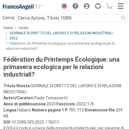
Menu
Cerca:
Main content
Home
riviste
GIORNALE DI DIRITTO DEL LAVORO E DI RELAZIONI INDUSTRIALI
2022
Fédération du Printemps Écologique: una primavera ecologica per le
relazioni industriali?
Fédération du Printemps Écologique: una
primavera ecologica per le relazioni
industriali?
Titolo Rivista
GIORNALE DI DIRITTO DEL LAVORO E DI RELAZIONI
INDUSTRIALI
Autori/Curatori
Paolo Tomassetti
Anno di pubblicazione
2023
Fascicolo
2022/176
Lingua
Italiano
Numero pagine
9
P.
705-713
Dimensione file
209
KB
DOI
10.3280/GDL2022-176011
Il DOI è il codice a barre della proprietà intellettuale: per saperne di