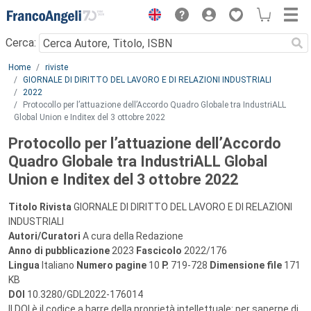
Menu
Cerca:
Main content
Home
riviste
GIORNALE DI DIRITTO DEL LAVORO E DI RELAZIONI INDUSTRIALI
2022
Protocollo per l’attuazione dell’Accordo Quadro Globale tra IndustriALL
Global Union e Inditex del 3 ottobre 2022
Protocollo per l’attuazione dell’Accordo
Quadro Globale tra IndustriALL Global
Union e Inditex del 3 ottobre 2022
Titolo Rivista
GIORNALE DI DIRITTO DEL LAVORO E DI RELAZIONI
INDUSTRIALI
Autori/Curatori
A cura della Redazione
Anno di pubblicazione
2023
Fascicolo
2022/176
Lingua
Italiano
Numero pagine
10
P.
719-728
Dimensione file
171
KB
DOI
10.3280/GDL2022-176014
Il DOI è il codice a barre della proprietà intellettuale: per saperne di