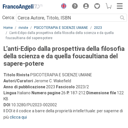
Menu
Cerca:
Main content
Home
riviste
PSICOTERAPIA E SCIENZE UMANE
2023
L’anti-Edipo dalla prospettiva della filosofia della scienza e da quella
foucaultiana del sapere-potere
L’anti-Edipo dalla prospettiva della filosofia
della scienza e da quella foucaultiana del
sapere-potere
Titolo Rivista
PSICOTERAPIA E SCIENZE UMANE
Autori/Curatori
Jerome C. Wakefield
Anno di pubblicazione
2023
Fascicolo
2023/2
Lingua
Italiano
Numero pagine
26
P.
187-212
Dimensione file
122
KB
DOI
10.3280/PU2023-002002
Il DOI è il codice a barre della proprietà intellettuale: per saperne di
più
clicca qui