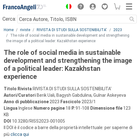
Menu
Cerca:
Main content
Home
riviste
RIVISTA DI STUDI SULLA SOSTENIBILITA'
2023
The role of social media in sustainable development and strengthening
the image of a political leader: Kazakhstan experience
The role of social media in sustainable
development and strengthening the image
of a political leader: Kazakhstan
experience
Titolo Rivista
RIVISTA DI STUDI SULLA SOSTENIBILITA'
Autori/Curatori
Berik Uali, Bagysh Gabdulina, Gulnar Askeyeva
Anno di pubblicazione
2023
Fascicolo
2023/1
Lingua
Inglese
Numero pagine
18
P.
91-108
Dimensione file
123
KB
DOI
10.3280/RISS2023-001005
Il DOI è il codice a barre della proprietà intellettuale: per saperne di
più
clicca qui