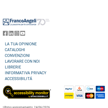
Footer
LA TUA OPINIONE
CATALOGHI
CONVENZIONI
LAVORARE CON NOI
LIBRERIE
INFORMATIVA PRIVACY
ACCESSIBILITÁ
Ultimo aggiornamento: 24/06/2026