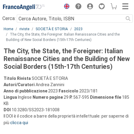
Menu
Cerca:
Main content
Home
riviste
SOCIETÀ E STORIA
2023
The City, the State, the Foreigner: Italian Renaissance Cities and the
Building of New Social Borders (15th-­17th Centuries)
The City, the State, the Foreigner: Italian
Renaissance Cities and the Building of New
Social Borders (15th-­17th Centuries)
Titolo Rivista
SOCIETÀ E STORIA
Autori/Curatori
Andrea Zannini
Anno di pubblicazione
2023
Fascicolo
2023/181
Lingua
Inglese
Numero pagine
29
P.
567-595
Dimensione file
185
KB
DOI
10.3280/SS2023-181008
Il DOI è il codice a barre della proprietà intellettuale: per saperne di
più
clicca qui