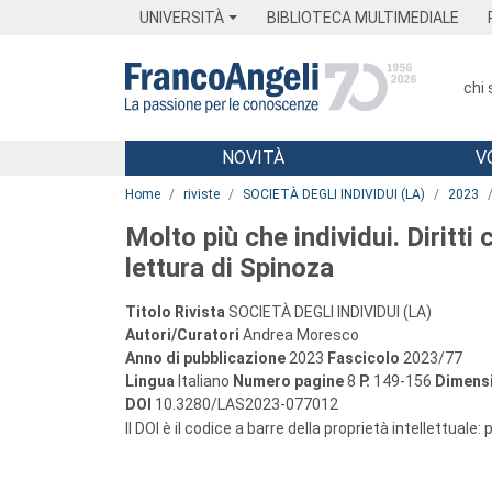
Menu
Main content
Footer
Menu
UNIVERSITÀ
BIBLIOTECA MULTIMEDIALE
chi
NOVITÀ
V
Main content
Home
riviste
SOCIETÀ DEGLI INDIVIDUI (LA)
2023
Molto più che individui. Diritti
lettura di Spinoza
Titolo Rivista
SOCIETÀ DEGLI INDIVIDUI (LA)
Autori/Curatori
Andrea Moresco
Anno di pubblicazione
2023
Fascicolo
2023/77
Lingua
Italiano
Numero pagine
8
P.
149-156
Dimensi
DOI
10.3280/LAS2023-077012
Il DOI è il codice a barre della proprietà intellettuale: