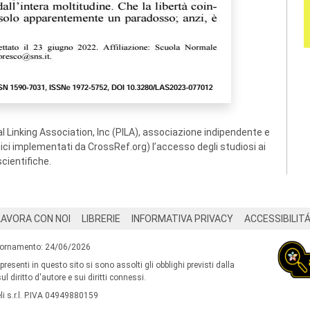
 Linking Association, Inc (PILA), associazione indipendente e
ogici implementati da CrossRef.org) l’accesso degli studiosi ai
scientifiche.
LAVORA CON NOI
LIBRERIE
INFORMATIVA PRIVACY
ACCESSIBILIT
iornamento: 24/06/2026
 presenti in questo sito si sono assolti gli obblighi previsti dalla
l diritto d'autore e sui diritti connessi.
i s.r.l. P.IVA 04949880159