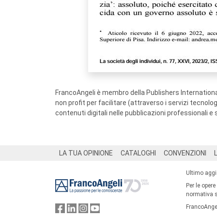
FrancoAngeli è membro della Publishers International
non profit per facilitare (attraverso i servizi tecnol
contenuti digitali nelle pubblicazioni professionali e 
Footer
LA TUA OPINIONE
CATALOGHI
CONVENZIONI
Ultimo agg
Per le opere
normativa su
FrancoAngel