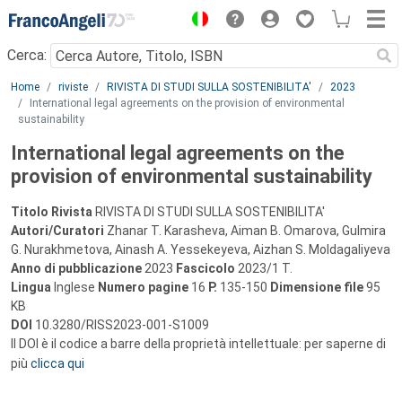
Menu
Cerca:
Main content
Home
riviste
RIVISTA DI STUDI SULLA SOSTENIBILITA'
2023
International legal agreements on the provision of environmental
sustainability
International legal agreements on the
provision of environmental sustainability
Titolo Rivista
RIVISTA DI STUDI SULLA SOSTENIBILITA'
Autori/Curatori
Zhanar T. Karasheva, Aiman B. Omarova, Gulmira
G. Nurakhmetova, Ainash A. Yessekeyeva, Aizhan S. Moldagaliyeva
Anno di pubblicazione
2023
Fascicolo
2023/1 T.
Lingua
Inglese
Numero pagine
16
P.
135-150
Dimensione file
95
KB
DOI
10.3280/RISS2023-001-S1009
Il DOI è il codice a barre della proprietà intellettuale: per saperne di
più
clicca qui