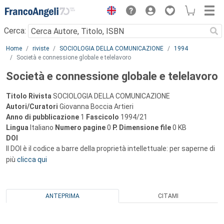
Menu
Cerca:
Main content
Home
riviste
SOCIOLOGIA DELLA COMUNICAZIONE
1994
Società e connessione globale e telelavoro
Società e connessione globale e telelavoro
Titolo Rivista
SOCIOLOGIA DELLA COMUNICAZIONE
Autori/Curatori
Giovanna Boccia Artieri
Anno di pubblicazione
1
Fascicolo
1994/21
Lingua
Italiano
Numero pagine
0
P.
Dimensione file
0 KB
DOI
Il DOI è il codice a barre della proprietà intellettuale: per saperne di
più
clicca qui
ANTEPRIMA
CITAMI