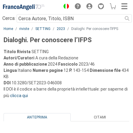
Menu
Cerca:
Main content
Home
riviste
SETTING
2023
Dialoghi. Per conoscere l’IFPS
Dialoghi. Per conoscere l’IFPS
Titolo Rivista
SETTING
Autori/Curatori
A cura della Redazione
Anno di pubblicazione
2024
Fascicolo
2023/46
Lingua
Italiano
Numero pagine
12
P.
143-154
Dimensione file
434
KB
DOI
10.3280/SET2023-046008
Il DOI è il codice a barre della proprietà intellettuale: per saperne di
più
clicca qui
ANTEPRIMA
CITAMI