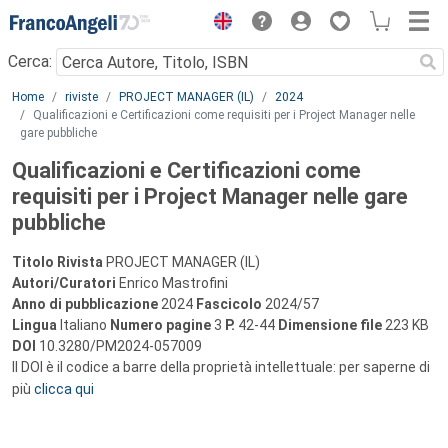
Menu
Cerca:
Main content
Home
riviste
PROJECT MANAGER (IL)
2024
Qualificazioni e Certificazioni come requisiti per i Project Manager nelle
gare pubbliche
Qualificazioni e Certificazioni come
requisiti per i Project Manager nelle gare
pubbliche
Titolo Rivista
PROJECT MANAGER (IL)
Autori/Curatori
Enrico Mastrofini
Anno di pubblicazione
2024
Fascicolo
2024/57
Lingua
Italiano
Numero pagine
3
P.
42-44
Dimensione file
223 KB
DOI
10.3280/PM2024-057009
Il DOI è il codice a barre della proprietà intellettuale: per saperne di
più
clicca qui