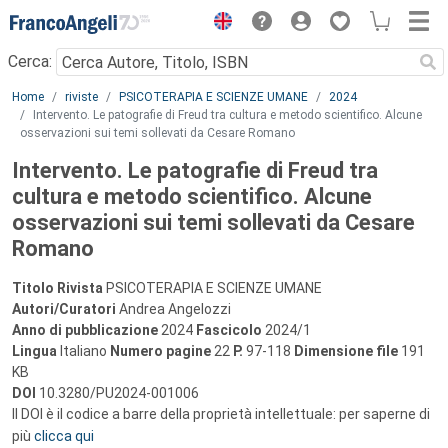
Menu
Cerca:
Main content
Home
riviste
PSICOTERAPIA E SCIENZE UMANE
2024
Intervento. Le patografie di Freud tra cultura e metodo scientifico. Alcune
osservazioni sui temi sollevati da Cesare Romano
Intervento. Le patografie di Freud tra
cultura e metodo scientifico. Alcune
osservazioni sui temi sollevati da Cesare
Romano
Titolo Rivista
PSICOTERAPIA E SCIENZE UMANE
Autori/Curatori
Andrea Angelozzi
Anno di pubblicazione
2024
Fascicolo
2024/1
Lingua
Italiano
Numero pagine
22
P.
97-118
Dimensione file
191
KB
DOI
10.3280/PU2024-001006
Il DOI è il codice a barre della proprietà intellettuale: per saperne di
più
clicca qui