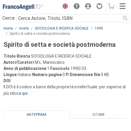
Menu
Cerca:
Main content
Home
riviste
SOCIOLOGIA E RICERCA SOCIALE
1990
Spirito di setta e società postmoderna
Spirito di setta e società postmoderna
Titolo Rivista
SOCIOLOGIA E RICERCA SOCIALE
Autori/Curatori
M.L. Maniscalco
Anno di pubblicazione
1
Fascicolo
1990/33
Lingua
Italiano
Numero pagine
0
P.
Dimensione file
0 KB
DOI
Il DOI è il codice a barre della proprietà intellettuale: per saperne di
più
clicca qui
ANTEPRIMA
CITAMI