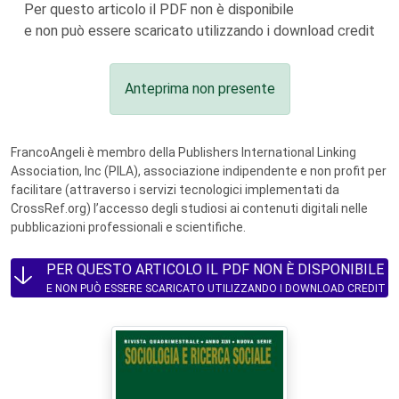
Per questo articolo il PDF non è disponibile
e non può essere scaricato utilizzando i download credit
Anteprima non presente
FrancoAngeli è membro della Publishers International Linking
Association, Inc (PILA), associazione indipendente e non profit per
facilitare (attraverso i servizi tecnologici implementati da
CrossRef.org) l’accesso degli studiosi ai contenuti digitali nelle
pubblicazioni professionali e scientifiche.
PER QUESTO ARTICOLO IL PDF NON È DISPONIBILE
E NON PUÒ ESSERE SCARICATO UTILIZZANDO I DOWNLOAD CREDIT