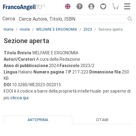
Menu
Cerca:
Main content
Home
riviste
WELFARE E ERGONOMIA
2023
Sezione aperta
Sezione aperta
Titolo Rivista
WELFARE E ERGONOMIA
Autori/Curatori
A cura della Redazione
Anno di pubblicazione
2024
Fascicolo
2023/2
Lingua
Italiano
Numero pagine
7
P.
217-223
Dimensione file
250
KB
DOI
10.3280/WE2023-002015
Il DOI è il codice a barre della proprietà intellettuale: per saperne di
più
clicca qui
ANTEPRIMA
CITAMI