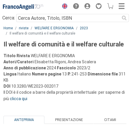
Menu
Cerca:
Main content
Home
riviste
WELFARE E ERGONOMIA
2023
Il welfare di comunità e il welfare culturale
Il welfare di comunità e il welfare culturale
Titolo Rivista
WELFARE E ERGONOMIA
Autori/Curatori
Elisabetta Rigoni, Andrea Scalera
Anno di pubblicazione
2024
Fascicolo
2023/2
Lingua
Italiano
Numero pagine
13
P.
241-253
Dimensione file
311
KB
DOI
10.3280/WE2023-002017
Il DOI è il codice a barre della proprietà intellettuale: per saperne di
più
clicca qui
ANTEPRIMA
PRESENTAZIONE
CITAMI