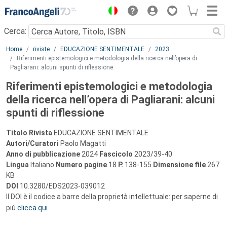
Menu
Cerca:
Main content
Home
riviste
EDUCAZIONE SENTIMENTALE
2023
Riferimenti epistemologici e metodologia della ricerca nell’opera di
Pagliarani: alcuni spunti di riflessione
Riferimenti epistemologici e metodologia
della ricerca nell’opera di Pagliarani: alcuni
spunti di riflessione
Titolo Rivista
EDUCAZIONE SENTIMENTALE
Autori/Curatori
Paolo Magatti
Anno di pubblicazione
2024
Fascicolo
2023/39-40
Lingua
Italiano
Numero pagine
18
P.
138-155
Dimensione file
267
KB
DOI
10.3280/EDS2023-039012
Il DOI è il codice a barre della proprietà intellettuale: per saperne di
più
clicca qui