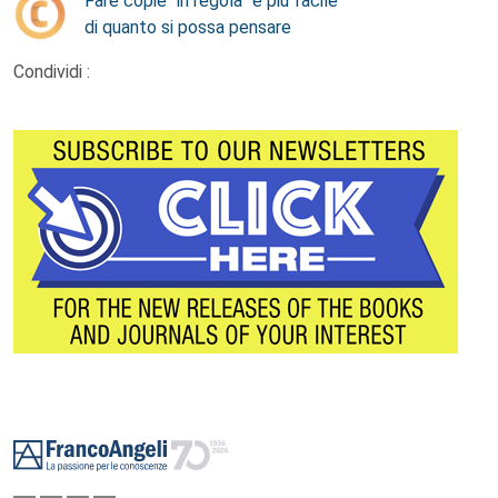
Fare copie “in regola” è più facile
di quanto si possa pensare
Condividi :
Footer