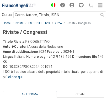
Menu
Cerca:
Main content
Home
riviste
PSICOBIETTIVO
2024
Riviste / Congressi
Riviste / Congressi
Titolo Rivista
PSICOBIETTIVO
Autori/Curatori
A cura della Redazione
Anno di pubblicazione
2024
Fascicolo
2024/1
Lingua
Italiano
Numero pagine
12
P.
185-196
Dimensione file
146
KB
DOI
10.3280/PSOB2024-001014
Il DOI è il codice a barre della proprietà intellettuale: per saperne di
più
clicca qui
ANTEPRIMA
CITAMI