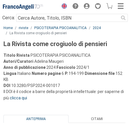
Menu
Cerca:
Main content
Home
riviste
PSICOTERAPIA PSICOANALITICA
2024
La Rivista come crogiuolo di pensieri
La Rivista come crogiuolo di pensieri
Titolo Rivista
PSICOTERAPIA PSICOANALITICA
Autori/Curatori
Adelina Maugeri
Anno di pubblicazione
2024
Fascicolo
2024/1
Lingua
Italiano
Numero pagine
6
P.
194-199
Dimensione file
152
KB
DOI
10.3280/PSP2024-001017
Il DOI è il codice a barre della proprietà intellettuale: per saperne di
più
clicca qui
ANTEPRIMA
CITAMI