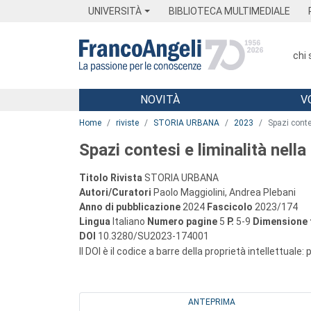
Menu
Main content
Footer
Menu
UNIVERSITÀ
BIBLIOTECA MULTIMEDIALE
chi
NOVITÀ
V
Main content
Home
riviste
STORIA URBANA
2023
Spazi contes
Spazi contesi e liminalità nella
Titolo Rivista
STORIA URBANA
Autori/Curatori
Paolo Maggiolini, Andrea Plebani
Anno di pubblicazione
2024
Fascicolo
2023/174
Lingua
Italiano
Numero pagine
5
P.
5-9
Dimensione f
DOI
10.3280/SU2023-174001
Il DOI è il codice a barre della proprietà intellettuale:
ANTEPRIMA