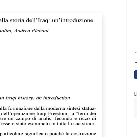
←
←
L