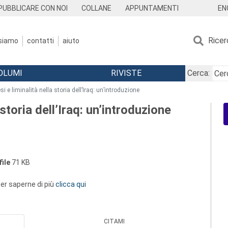
EN
PUBBLICARE CON NOI
COLLANE
APPUNTAMENTI
Ricer
 siamo
contatti
aiuto
OLUMI
RIVISTE
Cerca:
i e liminalità nella storia dell’Iraq: un’introduzione
 storia dell’Iraq: un’introduzione
ile
71 KB
 per saperne di più
clicca qui
CITAMI