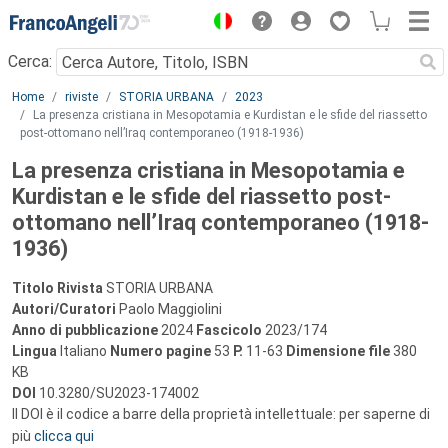
Menu
Cerca:
Main content
Home
riviste
STORIA URBANA
2023
La presenza cristiana in Mesopotamia e Kurdistan e le sfide del riassetto
post-ottomano nell’Iraq contemporaneo (1918-1936)
La presenza cristiana in Mesopotamia e
Kurdistan e le sfide del riassetto post-
ottomano nell’Iraq contemporaneo (1918-
1936)
Titolo Rivista
STORIA URBANA
Autori/Curatori
Paolo Maggiolini
Anno di pubblicazione
2024
Fascicolo
2023/174
Lingua
Italiano
Numero pagine
53
P.
11-63
Dimensione file
380
KB
DOI
10.3280/SU2023-174002
Il DOI è il codice a barre della proprietà intellettuale: per saperne di
più
clicca qui