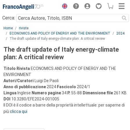
Menu
Cerca:
Main content
Home
riviste
ECONOMICS AND POLICY OF ENERGY AND THE ENVIRONMENT
2024
The draft update of Italy energy-climate plan: A critical review
The draft update of Italy energy-climate
plan: A critical review
Titolo Rivista
ECONOMICS AND POLICY OF ENERGY AND THE
ENVIRONMENT
Autori/Curatori
Luigi De Paoli
Anno di pubblicazione
2024
Fascicolo
2024/1
Lingua
Inglese
Numero pagine
34
P.
55-88
Dimensione file
261 KB
DOI
10.3280/EFE2024-001005
Il DOI è il codice a barre della proprietà intellettuale: per saperne di
più
clicca qui