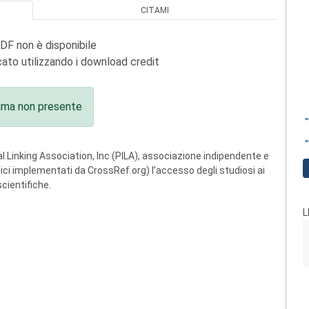
CITAMI
PDF non è disponibile
ato utilizzando i download credit
ima non presente
←
←
 Linking Association, Inc (PILA), associazione indipendente e
ogici implementati da CrossRef.org) l’accesso degli studiosi ai
scientifiche.
L