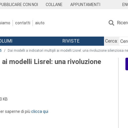
EN
PUBBLICARE CON NOI
COLLANE
APPUNTAMENTI
Ricer
 siamo
contatti
aiuto
OLUMI
RIVISTE
Cerca:
5
Dai modelli a indicatori multipli ai modelli Lisrel: una rivoluzione silenziosa ne
 ai modelli Lisrel: una rivoluzione
0 KB
 per saperne di più
clicca qui