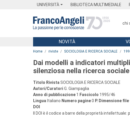
Menu
Main content
Footer
Menu
UNIVERSITÀ
BIBLIOTECA MULTIMEDIALE
chi
NOVITÀ
V
Main content
Home
riviste
SOCIOLOGIA E RICERCA SOCIALE
199
Dai modelli a indicatori multipli
silenziosa nella ricerca sociale
Titolo Rivista
SOCIOLOGIA E RICERCA SOCIALE
Autori/Curatori
G. Giampaglia
Anno di pubblicazione
1
Fascicolo
1995/46
Lingua
Italiano
Numero pagine
0
P.
Dimensione file
DOI
Il DOI è il codice a barre della proprietà intellettuale: