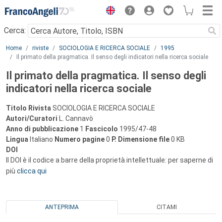
Menu
Cerca:
Main content
Home
riviste
SOCIOLOGIA E RICERCA SOCIALE
1995
Il primato della pragmatica. Il senso degli indicatori nella ricerca sociale
Il primato della pragmatica. Il senso degli
indicatori nella ricerca sociale
Titolo Rivista
SOCIOLOGIA E RICERCA SOCIALE
Autori/Curatori
L. Cannavò
Anno di pubblicazione
1
Fascicolo
1995/47-48
Lingua
Italiano
Numero pagine
0
P.
Dimensione file
0 KB
DOI
Il DOI è il codice a barre della proprietà intellettuale: per saperne di
più
clicca qui
ANTEPRIMA
CITAMI