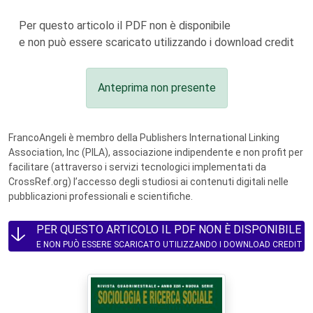
Per questo articolo il PDF non è disponibile
e non può essere scaricato utilizzando i download credit
Anteprima non presente
FrancoAngeli è membro della Publishers International Linking
Association, Inc (PILA), associazione indipendente e non profit per
facilitare (attraverso i servizi tecnologici implementati da
CrossRef.org) l’accesso degli studiosi ai contenuti digitali nelle
pubblicazioni professionali e scientifiche.
PER QUESTO ARTICOLO IL PDF NON È DISPONIBILE
E NON PUÒ ESSERE SCARICATO UTILIZZANDO I DOWNLOAD CREDIT