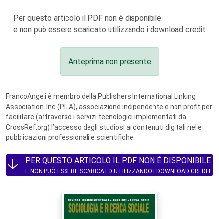
Per questo articolo il PDF non è disponibile
e non può essere scaricato utilizzando i download credit
Anteprima non presente
FrancoAngeli è membro della Publishers International Linking
Association, Inc (PILA), associazione indipendente e non profit per
facilitare (attraverso i servizi tecnologici implementati da
CrossRef.org) l’accesso degli studiosi ai contenuti digitali nelle
pubblicazioni professionali e scientifiche.
PER QUESTO ARTICOLO IL PDF NON È DISPONIBILE
E NON PUÒ ESSERE SCARICATO UTILIZZANDO I DOWNLOAD CREDIT