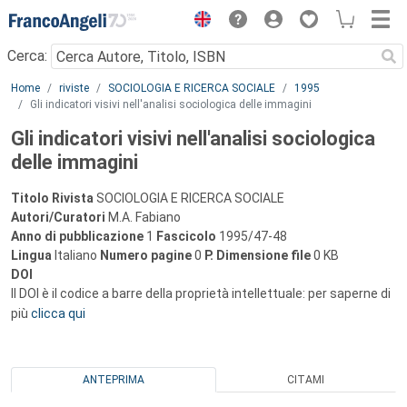
Menu
Cerca:
Main content
Home
riviste
SOCIOLOGIA E RICERCA SOCIALE
1995
Gli indicatori visivi nell'analisi sociologica delle immagini
Gli indicatori visivi nell'analisi sociologica
delle immagini
Titolo Rivista
SOCIOLOGIA E RICERCA SOCIALE
Autori/Curatori
M.A. Fabiano
Anno di pubblicazione
1
Fascicolo
1995/47-48
Lingua
Italiano
Numero pagine
0
P.
Dimensione file
0 KB
DOI
Il DOI è il codice a barre della proprietà intellettuale: per saperne di
più
clicca qui
ANTEPRIMA
CITAMI