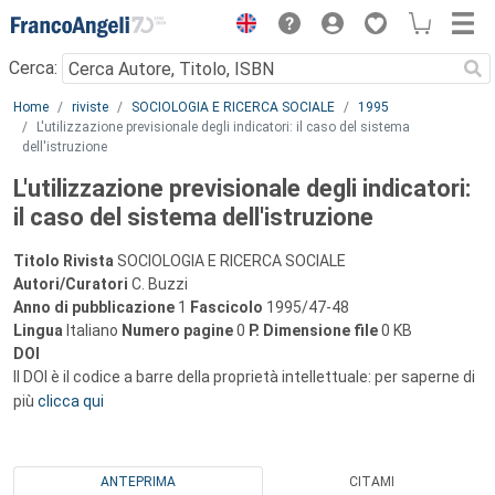
Menu
Cerca:
Main content
Home
riviste
SOCIOLOGIA E RICERCA SOCIALE
1995
L'utilizzazione previsionale degli indicatori: il caso del sistema
dell'istruzione
L'utilizzazione previsionale degli indicatori:
il caso del sistema dell'istruzione
Titolo Rivista
SOCIOLOGIA E RICERCA SOCIALE
Autori/Curatori
C. Buzzi
Anno di pubblicazione
1
Fascicolo
1995/47-48
Lingua
Italiano
Numero pagine
0
P.
Dimensione file
0 KB
DOI
Il DOI è il codice a barre della proprietà intellettuale: per saperne di
più
clicca qui
ANTEPRIMA
CITAMI