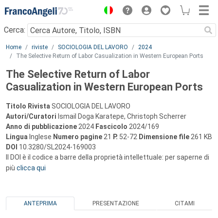
Menu
Cerca:
Main content
Home
riviste
SOCIOLOGIA DEL LAVORO
2024
The Selective Return of Labor Casualization in Western European Ports
The Selective Return of Labor
Casualization in Western European Ports
Titolo Rivista
SOCIOLOGIA DEL LAVORO
Autori/Curatori
Ismail Doga Karatepe, Christoph Scherrer
Anno di pubblicazione
2024
Fascicolo
2024/169
Lingua
Inglese
Numero pagine
21
P.
52-72
Dimensione file
261 KB
DOI
10.3280/SL2024-169003
Il DOI è il codice a barre della proprietà intellettuale: per saperne di
più
clicca qui
ANTEPRIMA
PRESENTAZIONE
CITAMI