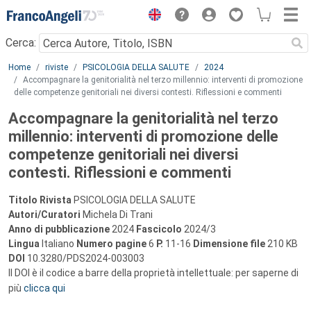
Menu
Cerca:
Main content
Home
riviste
PSICOLOGIA DELLA SALUTE
2024
Accompagnare la genitorialità nel terzo millennio: interventi di promozione
delle competenze genitoriali nei diversi contesti. Riflessioni e commenti
Accompagnare la genitorialità nel terzo
millennio: interventi di promozione delle
competenze genitoriali nei diversi
contesti. Riflessioni e commenti
Titolo Rivista
PSICOLOGIA DELLA SALUTE
Autori/Curatori
Michela Di Trani
Anno di pubblicazione
2024
Fascicolo
2024/3
Lingua
Italiano
Numero pagine
6
P.
11-16
Dimensione file
210 KB
DOI
10.3280/PDS2024-003003
Il DOI è il codice a barre della proprietà intellettuale: per saperne di
più
clicca qui