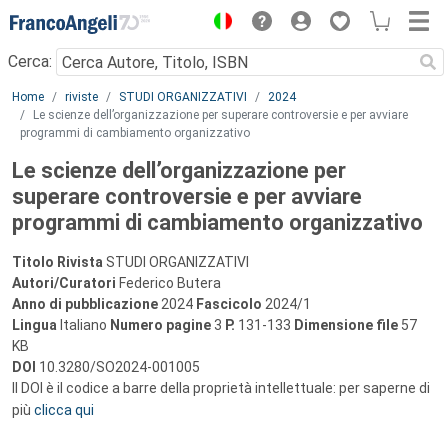
Menu
Cerca:
Main content
Home
riviste
STUDI ORGANIZZATIVI
2024
Le scienze dell’organizzazione per superare controversie e per avviare
programmi di cambiamento organizzativo
Le scienze dell’organizzazione per
superare controversie e per avviare
programmi di cambiamento organizzativo
Titolo Rivista
STUDI ORGANIZZATIVI
Autori/Curatori
Federico Butera
Anno di pubblicazione
2024
Fascicolo
2024/1
Lingua
Italiano
Numero pagine
3
P.
131-133
Dimensione file
57
KB
DOI
10.3280/SO2024-001005
Il DOI è il codice a barre della proprietà intellettuale: per saperne di
più
clicca qui