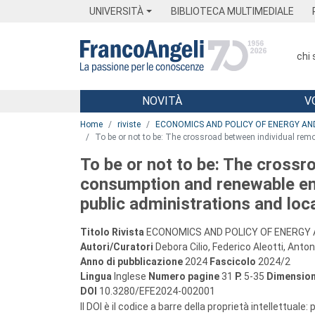
Menu
Main content
Footer
Menu
UNIVERSITÀ
BIBLIOTECA MULTIMEDIALE
chi
NOVITÀ
V
Main content
Home
riviste
ECONOMICS AND POLICY OF ENERGY A
To be or not to be: The crossroad between individual remo
To be or not to be: The crossr
consumption and renewable ene
public administrations and loca
Titolo Rivista
ECONOMICS AND POLICY OF ENERGY
Autori/Curatori
Debora Cilio, Federico Aleotti, Anto
Anno di pubblicazione
2024
Fascicolo
2024/2
Lingua
Inglese
Numero pagine
31
P.
5-35
Dimension
DOI
10.3280/EFE2024-002001
Il DOI è il codice a barre della proprietà intellettuale: