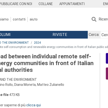
EN
PUBBLICARE CON NOI
COLLANE
APPUNTAMENTI
Ricer
 siamo
contatti
aiuto
OLUMI
RIVISTE
Cerca:
ND THE ENVIRONMENT
2024
te self-consumption and renewable energy communities in front of Italian public ad
oad between individual remote self-
rgy communities in front of Italian
l authorities
 AND THE ENVIRONMENT
nino Rollo, Diana Moneta, Matteo Zulianello
e file
473 KB
 per saperne di più
clicca qui