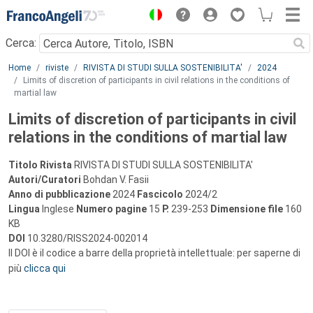
Menu
Cerca:
Main content
Home
riviste
RIVISTA DI STUDI SULLA SOSTENIBILITA'
2024
Limits of discretion of participants in civil relations in the conditions of
martial law
Limits of discretion of participants in civil
relations in the conditions of martial law
Titolo Rivista
RIVISTA DI STUDI SULLA SOSTENIBILITA'
Autori/Curatori
Bohdan V. Fasii
Anno di pubblicazione
2024
Fascicolo
2024/2
Lingua
Inglese
Numero pagine
15
P.
239-253
Dimensione file
160
KB
DOI
10.3280/RISS2024-002014
Il DOI è il codice a barre della proprietà intellettuale: per saperne di
più
clicca qui