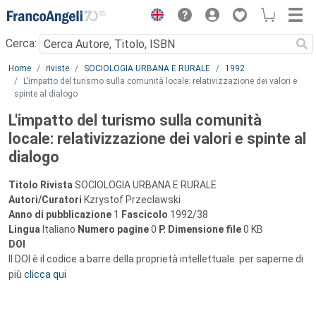
Menu
Cerca:
Main content
Home
riviste
SOCIOLOGIA URBANA E RURALE
1992
L'impatto del turismo sulla comunità locale: relativizzazione dei valori e
spinte al dialogo
L'impatto del turismo sulla comunità
locale: relativizzazione dei valori e spinte al
dialogo
Titolo Rivista
SOCIOLOGIA URBANA E RURALE
Autori/Curatori
Kzrystof Przeclawski
Anno di pubblicazione
1
Fascicolo
1992/38
Lingua
Italiano
Numero pagine
0
P.
Dimensione file
0 KB
DOI
Il DOI è il codice a barre della proprietà intellettuale: per saperne di
più
clicca qui