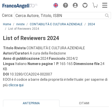
Menu
Cerca:
Main content
Home
riviste
CONTABILITÀ E CULTURA AZIENDALE
2024
List of Reviewers 2024
List of Reviewers 2024
Titolo Rivista
CONTABILITÀ E CULTURA AZIENDALE
Autori/Curatori
A cura della Redazione
Anno di pubblicazione
2024
Fascicolo
2024/2
Lingua
Italiano
Numero pagine
1
P.
165-165
Dimensione file
24
KB
DOI
10.3280/CCA2024-002007
Il DOI è il codice a barre della proprietà intellettuale: per saperne di
più
clicca qui
ANTEPRIMA
CITAMI